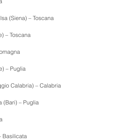
ia
'Elsa (Siena) – Toscana
ze) – Toscana
a-Romagna
e) – Puglia
ggio Calabria) – Calabria
a (Bari) – Puglia
a
– Basilicata