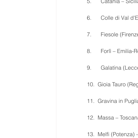
5.      Catania – Sicil
6.      Colle di Val d
7.      Fiesole (Firen
8.      Forlì – Emili
9.      Galatina (Lecc
10.  Gioia Tauro (Re
11.  Gravina in Pugli
12.  Massa – Toscan
13.  Melfi (Potenza) 