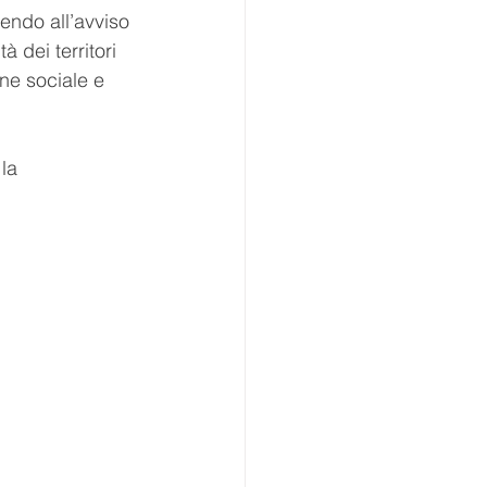
dendo all’avviso 
 dei territori 
ne sociale e 
la 
: