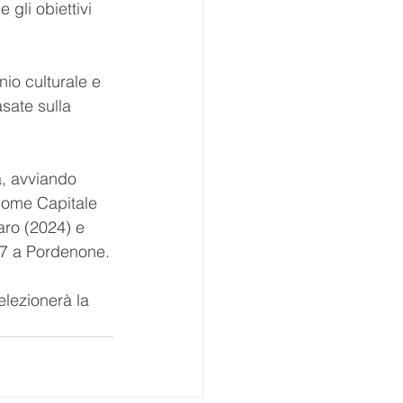
 gli obiettivi 
onio culturale e 
sate sulla 
à, avviando 
come Capitale 
ro (2024) e 
027 a Pordenone.
lezionerà la 