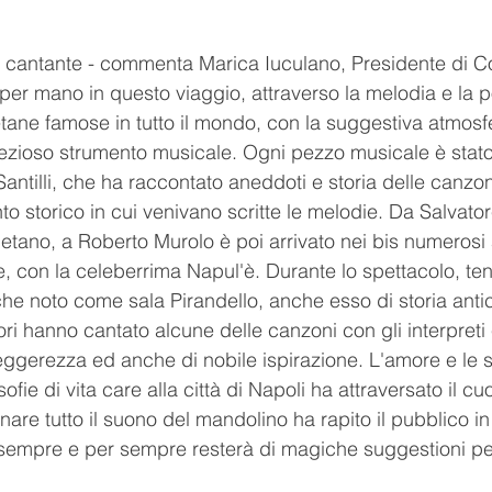
 e cantante - commenta Marica Iuculano, Presidente di Co
er mano in questo viaggio, attraverso la melodia e la po
tane famose in tutto il mondo, con la suggestiva atmosf
ezioso strumento musicale. Ogni pezzo musicale è stato
 Santilli, che ha raccontato aneddoti e storia delle canzon
to storico in cui venivano scritte le melodie. Da Salvato
etano, a Roberto Murolo è poi arrivato nei bis numerosi
, con la celeberrima Napul'è. Durante lo spettacolo, ten
he noto come sala Pirandello, anche esso di storia antic
ori hanno cantato alcune delle canzoni con gli interpreti
leggerezza ed anche di nobile ispirazione. L'amore e le s
ofie di vita care alla città di Napoli ha attraversato il cuor
nare tutto il suono del mandolino ha rapito il pubblico 
sempre e per sempre resterà di magiche suggestioni per t