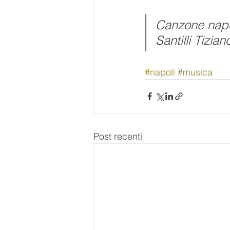
Canzone napol
Santilli Tizian
#napoli
#musica
Post recenti